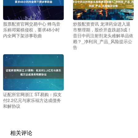
股票配资官网交易中心 蜂鸟音
炒股配资资讯 龙津药业进入退
乐称邓紫棋侵权，要求48小时
市整理期，股价开盘跌超3成！
内全网下架涉事歌曲
昔日中药注射剂龙头难解单品依
赖？_净利润_产品_风险提示公
告
证配所官网浙江 ST易购：拟支
付2.2亿元与家乐福方达成债务
和解协议
相关评论