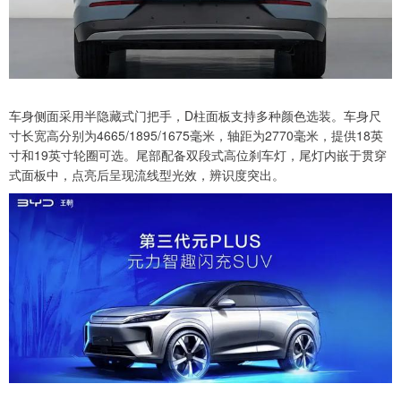
车身侧面采用半隐藏式门把手，D柱面板支持多种颜色选装。车身尺
寸长宽高分别为4665/1895/1675毫米，轴距为2770毫米，提供18英
寸和19英寸轮圈可选。尾部配备双段式高位刹车灯，尾灯内嵌于贯穿
式面板中，点亮后呈现流线型光效，辨识度突出。