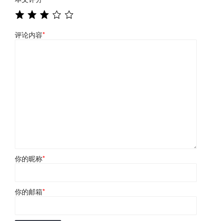
评论内容
*
你的昵称
*
你的邮箱
*