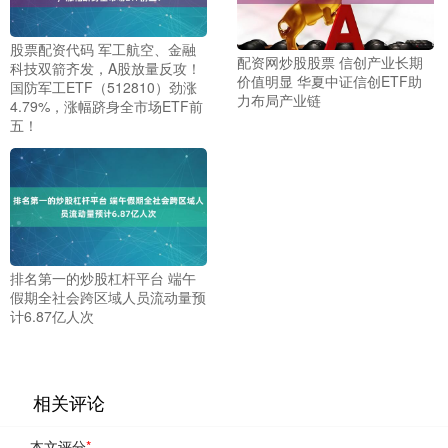
股票配资代码 军工航空、金融
配资网炒股股票 信创产业长期
科技双箭齐发，A股放量反攻！
价值明显 华夏中证信创ETF助
国防军工ETF（512810）劲涨
力布局产业链
4.79%，涨幅跻身全市场ETF前
五！
排名第一的炒股杠杆平台 端午
假期全社会跨区域人员流动量预
计6.87亿人次
相关评论
本文评分
*