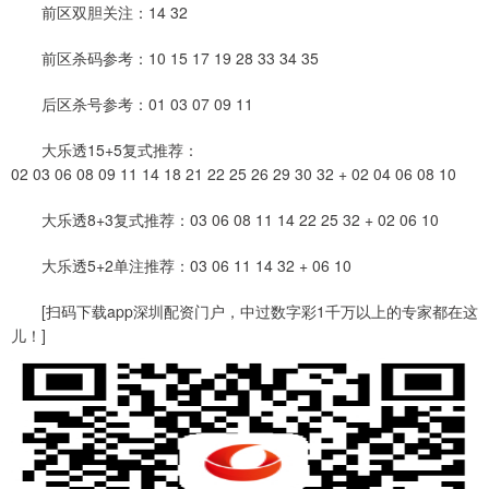
前区双胆关注：14 32
前区杀码参考：10 15 17 19 28 33 34 35
后区杀号参考：01 03 07 09 11
大乐透15+5复式推荐：
02 03 06 08 09 11 14 18 21 22 25 26 29 30 32 + 02 04 06 08 10
大乐透8+3复式推荐：03 06 08 11 14 22 25 32 + 02 06 10
大乐透5+2单注推荐：03 06 11 14 32 + 06 10
[扫码下载app深圳配资门户，中过数字彩1千万以上的专家都在这
儿！]