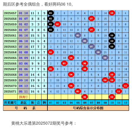
期后区参考全偶组合，看好两码06 10。
黄桃大乐透第2025072期奖号参考：