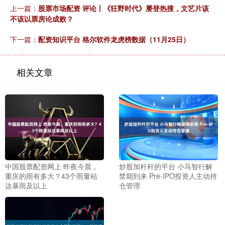
上一篇：
股票市场配资 评论丨《狂野时代》屡登热搜，文艺片该
不该以票房论成败？
下一篇：
配资知识平台 格尔软件龙虎榜数据（11月25日）
相关文章
中国股票配资网上 昨夜今晨，
炒股加杆杆的平台 小马智行解
重庆的雨有多大？43个雨量站
禁期到来 Pre-IPO投资人主动持
达暴雨及以上
仓管理