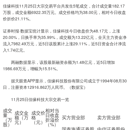
佳缘科技11月25日大宗交易平台共发生5笔成交，合计成交量182.17
万股，成交金额6922.35万元。成交价格均为38.00元，相对今日收盘
价折价21.11%。
证券时报·数据宝统计显示，佳缘科技今日收盘价为48.17元，上涨
20.00%，日换手率为35.99%，成交额为13.22亿元，全天主力资金净
流入7982.49万元，近5日该股累计上涨29.11%，近5日资金合计净流
入1.74亿元。
两融数据显示，该股最新融资余额为1.48亿元，近5日增加
1986.69万元，增幅为15.51%。
据天眼查APP显示，佳缘科技股份有限公司成立于1994年08月30
日，注册资本12916.862万人民币。（数据宝）
11月25日佳缘科技大宗交易一览
成交
相对当
成交金
成交价
量
日收盘
额（万
格
买方营业部
卖方营业部
（万
折溢价
元）
（元）
股）
（%）
国泰海通证券股
中信证券股份